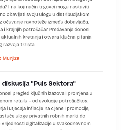
da? I na koji način trgovci mogu nastaviti
tno obavljati svoju ulogu u distribucijskom
uz očuvanje ravnoteže između dobavljača,
a i krajnjih potrošača? Predavanje donosi
 aktualnih kretanja i otvara ključna pitanja
 razvoja tržišta.
 diskusija "Puls Sektora"
onosi pregled ključnih izazova i promjena u
nom retailu – od evolucije potrošačkog
a i utjecaja inflacije na cijene i promocije,
astuće uloge privatnih robnih marki, do
 vrijednosti digitalizacije u svakodnevnom