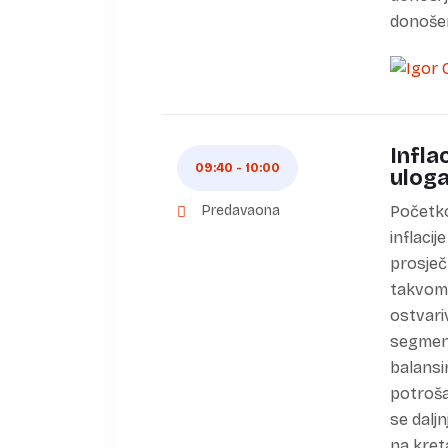
donošen
Infla
09:40 - 10:00
uloga
Predavaona
Početko
inflacij
prosječ
takvom 
ostvari
segment
balansi
potroša
se daljn
na kret