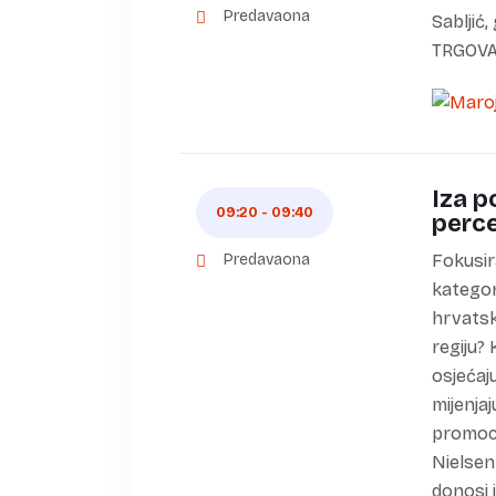
Predavaona
Sabljić,
TRGOVA
Iza p
09:20 - 09:40
perce
Predavaona
Fokusir
kategori
hrvatsk
regiju? 
osjećaj
mijenja
promoci
Nielsen
donosi 