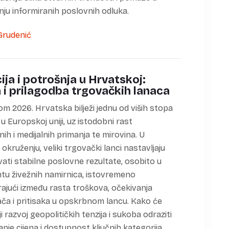
ju informiranih poslovnih odluka.
cija i potrošnja u Hrvatskoj:
 i prilagodba trgovačkih lanaca
m 2026. Hrvatska bilježi jednu od viših stopa
e u Europskoj uniji, uz istodobni rast
nih i medijalnih primanja te mirovina. U
okruženju, veliki trgovački lanci nastavljaju
vati stabilne poslovne rezultate, osobito u
u živežnih namirnica, istovremeno
rajući između rasta troškova, očekivanja
ča i pritisaka u opskrbnom lancu. Kako će
ji razvoj geopolitičkih tenzija i sukoba odraziti
anje cijena i dostupnost ključnih kategorija