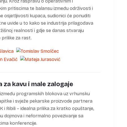
nju. Kroz raspravu o operativnim i
čkim pritiscima te balansu između održivosti i
e osjetljivosti kupaca, sudionici će ponuditi
ne uvide u to kako se industrija prilagođava
ržišnoj realnosti i gdje se danas stvaraju
prilike za rast.
 za kavu i male zalogaje
 između programskih blokova uz vrhunsku
apitke i svježe pekarske proizvode partnera
i Ribili – idealna prilika za kratko opuštanje,
u dojmova i neformalno povezivanje sa
cima konferencije.