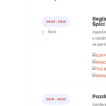
Regis
08:30 - 09:15
Špici
Špica
Započni
u opušt
se partn
Pozd
09:15 - 09:20
Konfere