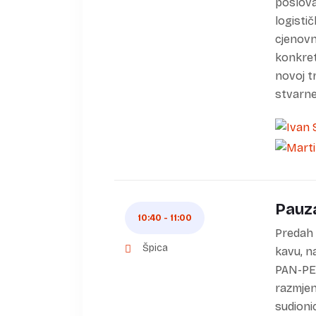
poslova
logisti
cjenovn
konkret
novoj t
stvarne 
Pauza
10:40 - 11:00
Predah
Špica
kavu, n
PAN-PEK 
razmjen
sudioni