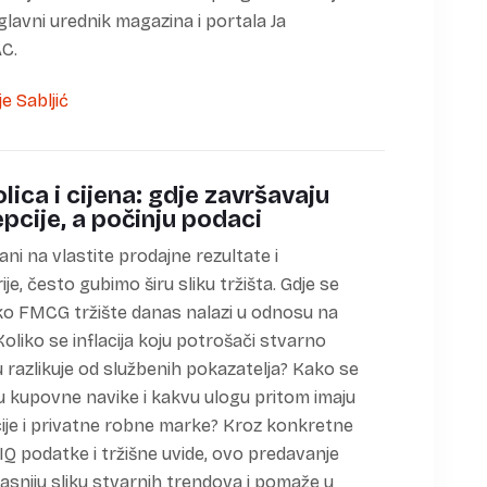
 glavni urednik magazina i portala Ja
C.
olica i cijena: gdje završavaju
pcije, a počinju podaci
ani na vlastite prodajne rezultate i
je, često gubimo širu sliku tržišta. Gdje se
o FMCG tržište danas nalazi u odnosu na
Koliko se inflacija koju potrošači stvarno
u razlikuje od službenih pokazatelja? Kako se
ju kupovne navike i kakvu ulogu pritom imaju
je i privatne robne marke? Kroz konkretne
IQ podatke i tržišne uvide, ovo predavanje
jasniju sliku stvarnih trendova i pomaže u